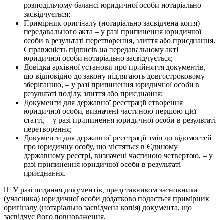
розподільчому балансі юридичної особи нотаріально
засвідчується;
Примірник оригіналу (нотаріально засвідчена копія)
передавального акта – у разі припинення юридичної
особи в результаті перетворення, злиття або приєднання.
Справжність підписів на передавальному акті
юридичної особи нотаріально засвідчується;
Довідка архівної установи про прийняття документів,
що відповідно до закону підлягають довгостроковому
зберіганню, – у разі припинення юридичної особи в
результаті поділу, злиття або приєднання;
Документи для державної реєстрації створення
юридичної особи, визначені частиною першою цієї
статті, – у разі припинення юридичної особи в результаті
перетворення;
Документи для державної реєстрації змін до відомостей
про юридичну особу, що містяться в Єдиному
державному реєстрі, визначені частиною четвертою, – у
разі припинення юридичної особи в результаті
приєднання.
У разі подання документів, представником засновника
(учасника) юридичної особи додатково подається примірник
оригіналу (нотаріально засвідчена копія) документа, що
засвідчує його повноваження.