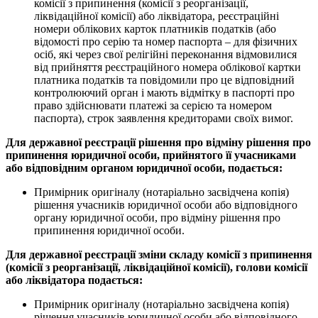
комісії з припинення (комісії з реорганізації,
ліквідаційної комісії) або ліквідатора, реєстраційні
номери облікових карток платників податків (або
відомості про серію та номер паспорта – для фізичних
осіб, які через свої релігійні переконання відмовилися
від прийняття реєстраційного номера облікової картки
платника податків та повідомили про це відповідний
контролюючий орган і мають відмітку в паспорті про
право здійснювати платежі за серією та номером
паспорта), строк заявлення кредиторами своїх вимог.
Для державної реєстрації рішення про відміну рішення про
припинення юридичної особи, прийнятого її учасниками
або відповідним органом юридичної особи, подається:
Примірник оригіналу (нотаріально засвідчена копія)
рішення учасників юридичної особи або відповідного
органу юридичної особи, про відміну рішення про
припинення юридичної особи.
Для державної реєстрації зміни складу комісії з припинення
(комісії з реорганізації, ліквідаційної комісії), голови комісії
або ліквідатора подається:
Примірник оригіналу (нотаріально засвідчена копія)
рішення учасників юридичної особи або відповідного