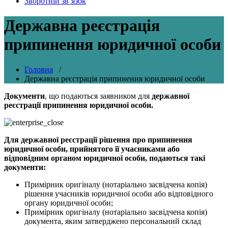
Зворотній зв’язок
Державна реєстрація
припинення юридичної особи
Головна
/
Державна реєстрація припинення юридичної особи
Документи
, що подаються заявником для
державної
реєстрації припинення юридичної особи.
Для державної реєстрації рішення про припинення
юридичної особи, прийнятого її учасниками або
відповідним органом юридичної особи, подаються такі
документи:
Примірник оригіналу (нотаріально засвідчена копія)
рішення учасників юридичної особи або відповідного
органу юридичної особи;
Примірник оригіналу (нотаріально засвідчена копія)
документа, яким затверджено персональний склад